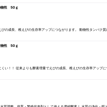
物性 50ｇ
えびの成長、稚えびの生存率アップにつながります。 動物性タンパク
物性 50ｇ
にくい！！ 従来よりも酵素増量でえびの成長、稚えびの生存率アップに
、水質調整、発育・繁殖促進剤として使える濃縮酵素！ 水質の浄化・餌