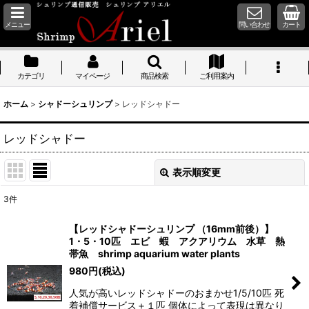
メニュー
問い合わせ
カート
カテゴリ
マイページ
商品検索
ご利用案内
ホーム
>
シャドーシュリンプ
>
レッドシャドー
レッドシャドー
表示順変更
閉じる
3
件
表示数
:
【レッドシャドーシュリンプ （16mm前後）】
1・5・10匹 エビ 蝦 アクアリウム 水草 熱
並び順
:
帯魚 shrimp aquarium water plants
980
円
(税込)
絞り込む
人気が高いレッドシャドーのおまかせ1/5/10匹 死
着補償サービス＋１匹 個体によって表現は異なり