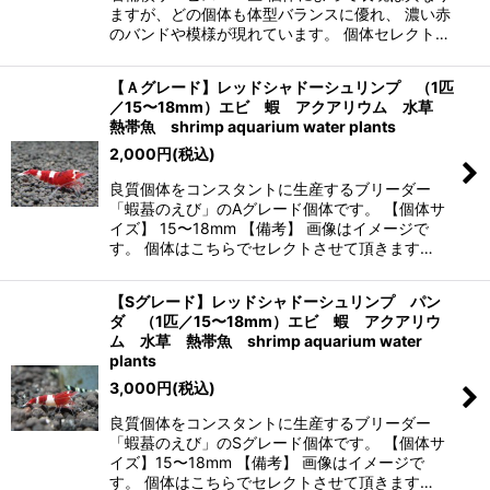
ますが、どの個体も体型バランスに優れ、 濃い赤
のバンドや模様が現れています。 個体セレクト…
【Ａグレード】レッドシャドーシュリンプ （1匹
／15〜18mm）エビ 蝦 アクアリウム 水草
熱帯魚 shrimp aquarium water plants
2,000
円
(税込)
良質個体をコンスタントに生産するブリーダー
「蝦蟇のえび」のAグレード個体です。 【個体サ
イズ】 15〜18mm 【備考】 画像はイメージで
す。 個体はこちらでセレクトさせて頂きます…
【Sグレード】レッドシャドーシュリンプ パン
ダ （1匹／15〜18mm）エビ 蝦 アクアリウ
ム 水草 熱帯魚 shrimp aquarium water
plants
3,000
円
(税込)
良質個体をコンスタントに生産するブリーダー
「蝦蟇のえび」のSグレード個体です。 【個体サ
イズ】15〜18mm 【備考】 画像はイメージで
す。 個体はこちらでセレクトさせて頂きます…