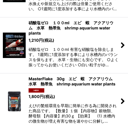
水換えや新規立ち上げの際は倍量ご使用くださ
い。 ○1週間に1度添加する事により水槽内のバ…
硝酸塩ゼロ １００ml エビ 蝦 アクアリウ
ム 水草 熱帯魚 shrimp aquarium water
plants
1,210
円
(税込)
硝酸塩ゼロ １００ml 有害な硝酸塩を除去しま
す。 1週間に1度添加する事により水槽内のバラン
スを保ちます。 水草・生物にも安心です。 ○よく
振ってからお使いください ○白い粒子がゆ…
MasterFlake 30g エビ 蝦 アクアリウム
水草 熱帯魚 shrimp aquarium water plants
1,800
円
(税込)
えびの繁殖環境を早期に簡単に作る為に開発され
た商品です。 【数量】１個 【内容物】穀物類、
酵母類 【内容量】約30ｇ 【効果】 (1) 水槽内
の微生物が増え有害な物を速やかに分解し…