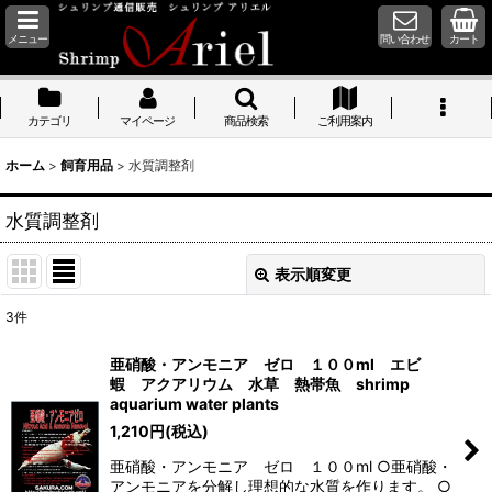
メニュー
問い合わせ
カート
カテゴリ
マイページ
商品検索
ご利用案内
ホーム
>
飼育用品
>
水質調整剤
水質調整剤
表示順変更
閉じる
3
件
表示数
:
亜硝酸・アンモニア ゼロ １００ml エビ
蝦 アクアリウム 水草 熱帯魚 shrimp
並び順
:
aquarium water plants
1,210
円
(税込)
絞り込む
亜硝酸・アンモニア ゼロ １００ml ○亜硝酸・
アンモニアを分解し理想的な水質を作ります。 ○