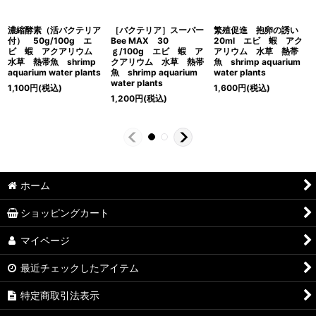
濃縮酵素（活バクテリア
［バクテリア］スーパー
繁殖促進 抱卵の誘い
付） 50g/100g エ
Bee MAX 30
20ml エビ 蝦 アク
ビ 蝦 アクアリウム
ｇ/100g エビ 蝦 ア
アリウム 水草 熱帯
水草 熱帯魚 shrimp
クアリウム 水草 熱帯
魚 shrimp aquarium
aquarium water plants
魚 shrimp aquarium
water plants
water plants
1,100
円
(税込)
1,600
円
(税込)
1,200
円
(税込)
ホーム
ショッピングカート
マイページ
最近チェックしたアイテム
特定商取引法表示