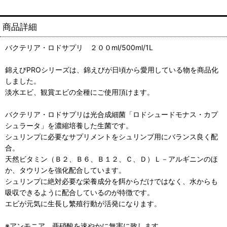
商品詳細
バクテリア・ロドサプリ ２００ml/500ml/1L
錦えびPROシリーズは、錦えびが日頃から愛用している物を商品化
しました。
淡水エビ、観賞エビの全種にご使用頂けます。
バクテリア・ロドサプリは光合成細菌「ロドシュードモナス・カプ
シュラータ」を濃縮培養した生菌です。
シュリンプに必要なサプリメントをシュリンプ用にバランス良く配
合。
天然ビタミン（Ｂ２、Ｂ６、Ｂ１２、Ｃ、Ｄ）Ｌ－アルギニンのほ
か、タウリンを強化配合しています。
シュリンプに絶対必要な栄養成分を餌からだけではなく、水からも
吸収できるように配合しているのが特徴です。
エビが元気に生長し繁殖行動が活発になります。
※アンモニア 亜硝酸を速やかに無害に致します。