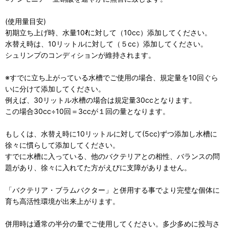
(使用量目安)
初期立ち上げ時、水量10ℓに対して（10cc）添加してください。
水替え時は、10リットルに対して（５cc）添加してください。
シュリンプのコンディションが維持されます。
※すでに立ち上がっている水槽でご使用の場合、規定量を10回ぐら
いに分けて添加してください。
例えば、30リットル水槽の場合は規定量30ccとなります。
この場合30cc÷10回＝3ccが１回の量となります。
もしくは、水替え時に10リットルに対して(5cc)ずつ添加し水槽に
徐々に慣らして添加してください。
すでに水槽に入っている、他のバクテリアとの相性、バランスの問
題があり、徐々に入れてた方がえびに支障がありません。
「バクテリア・ブラムバクター」と併用する事でより完璧な個体に
育ち高活性環境が出来上がります。
併用時は通常の半分の量でご使用してください。多少多めに投与さ