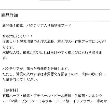
商品詳細
新開発！酵素、バクテリア入り植物性フード
水を汚しにくい！！
従来よりも酵素増量でえびの成長、稚えびの生存率アップにつなが
ります。
水槽投入後、酵素が溶け出しばらけやすく稚えびにも行き渡りま
す。
バクテリアが、残った有機物を分解します。
ただし、過度の入れすぎは水質悪化を招きくので、生体の数に合っ
た量を与えてください。
【原材料】
有機ハーブ・酵素・プチベール・ビール酵母・乳酸菌・カルシウ
ム・EM菌・ビタミン・ミネラル・アミノ酸・イソフラボン・米ぬか