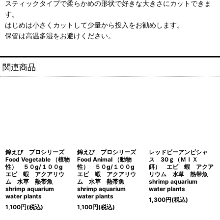
スティックタイプで柔らかめの形状で好きな大きさにカットできま
す。
はじめは小さくカットして少量から投入をお勧めします。
保管は高温多湿をお避けください。
関連商品
錦えび プロシリーズ
錦えび プロシリーズ
レッドビーアンビシャ
Food Vegetable （植物
Food Animal （動物
ス 30ｇ（ＭＩＸ
性） ５０g/１００g
性） ５０g/１００g
餌） エビ 蝦 アクア
エビ 蝦 アクアリウ
エビ 蝦 アクアリウ
リウム 水草 熱帯魚
ム 水草 熱帯魚
ム 水草 熱帯魚
shrimp aquarium
shrimp aquarium
shrimp aquarium
water plants
water plants
water plants
1,300
円
(税込)
1,100
円
(税込)
1,100
円
(税込)